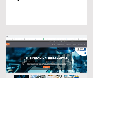
market and its satellites in...
Unsere neue erweiterte
Website wurde
freigegeben