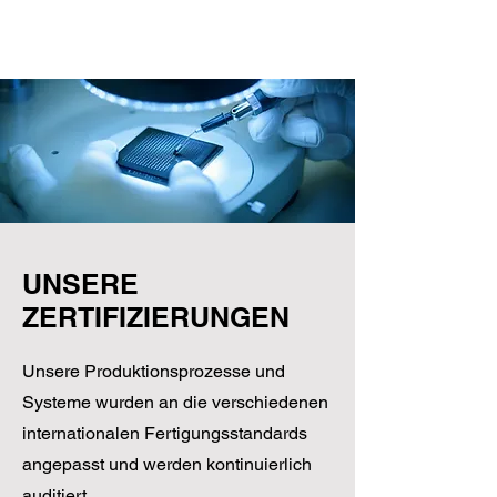
Dynamic-Csurgó Kft. |
8840 Csurgó, Arany János
UNSERE
strasse 44.
| +36-82/472-014
ZERTIFIZIERUNGEN
Unsere Produktionsprozesse und
Systeme wurden an die verschiedenen
internationalen Fertigungsstandards
angepasst und werden kontinuierlich
auditiert.