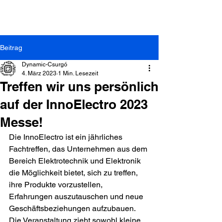
Beitrag
Dynamic-Csurgó
4. März 2023
1 Min. Lesezeit
Treffen wir uns persönlich
auf der InnoElectro 2023
Dynamic-Csurgó Kft. |
8840 Csurgó, Arany János
Messe!
strasse 44.
| +36-82/472-014
Die InnoElectro ist ein jährliches 
Fachtreffen, das Unternehmen aus dem 
Bereich Elektrotechnik und Elektronik 
die Möglichkeit bietet, sich zu treffen, 
ihre Produkte vorzustellen, 
Erfahrungen auszutauschen und neue 
Geschäftsbeziehungen aufzubauen. 
Die Veranstaltung zieht sowohl kleine 