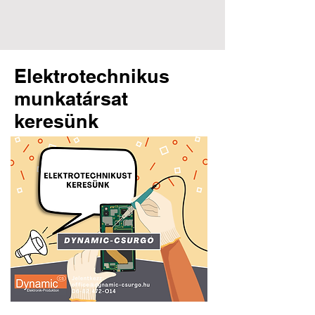
Elektrotechnikus
munkatársat
keresünk
Dynamic-Csurgó Ltd. |
8840 Csurgó, Arany János
Street 44. | +36-82/472-014