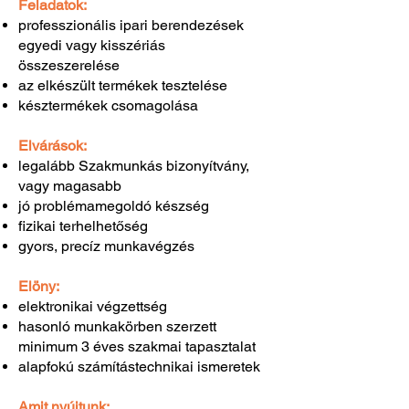
Feladatok:
professzionális ipari berendezések
egyedi vagy kisszériás
összeszerelése
az elkészült termékek tesztelése
késztermékek csomagolása
Elvárások:
legalább Szakmunkás bizonyítvány,
vagy magasabb
jó problémamegoldó készség
fizikai terhelhetőség
gyors, precíz munkavégzés
Elöny:
elektronikai végzettség
hasonló munkakörben szerzett
minimum 3 éves szakmai tapasztalat
alapfokú számítástechnikai ismeretek
Amit nyújtunk: