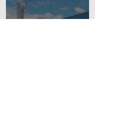
Supply Chain Stability and
the Advantages of
Contract Manufacturing in
Light of the Challenges of
2025
ELECTRONIC CONTRACT
MANUFACTURING