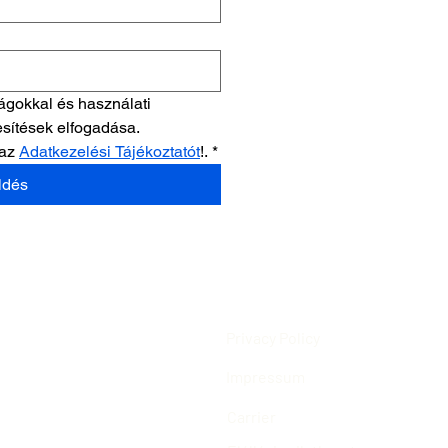
ágokkal és használati 
esítések elfogadása.
az 
Adatkezelési Tájékoztatót
!.
*
ldés
Privacy Policy
Impressum
Carrier