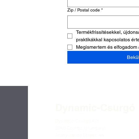
Zip / Postal code
*
Termékfrissítésekkel, újdons
praktikákkal kapcsolatos ért
Megismertem és elfogadom 
Bekü
Dynamic-
Csurgó
Dynamic-Csurgó Kft.
8840 Csurgó, (Hungary)
Arany János Streer. 44.