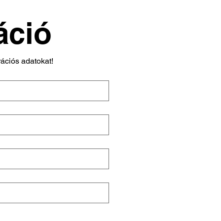
áció
trációs adatokat!