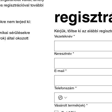
s regisztrációval további
regisztr
őkre nem terjed ki:
Kérjük, töltse ki az alábbi regisz
nikai sérülésekre
Vezetéknév
*
ok) által okozott
Keresztnév
*
E-mail
*
Telefonszám
*
Vásárolt termék(ek)
*