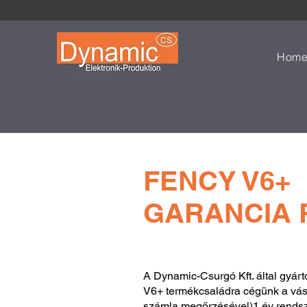
Hom
FENCY V6+
GARANCIA 
A Dynamic-Csurgó Kft. által gyárt
V6+ termékcsaládra cégünk a vásár
számla megőrzésével)1 év rendsze