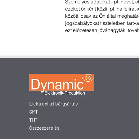
Személyes adatokat - pl. nevet, 
ezeket önként közli, pl. ha felira
között, csak az Ön által meghatár
jogszabályokat tiszteletben tartv
ezt előzetesen jóváhagyták, tová
Elektronikai bérgyártás
SMT
THT
Összeszerelés