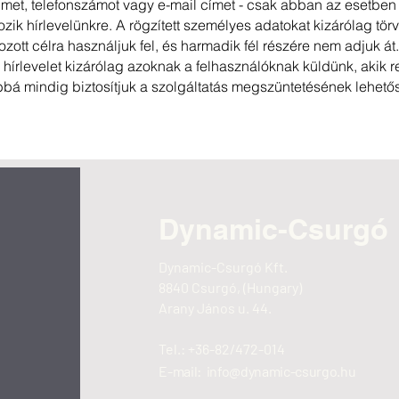
címet, telefonszámot vagy e-mail címet - csak abban az esetben
tkozik hírlevelünkre. A rögzített személyes adatokat kizárólag tö
ozott célra használjuk fel, és harmadik fél részére nem adjuk á
a hírlevelet kizárólag azoknak a felhasználóknak küldünk, akik r
bbá mindig biztosítjuk a szolgáltatás megszüntetésének lehető
Dynamic-
Csurgó
Dynamic-Csurgó Kft.
8840 Csurgó, (Hungary)
Arany János u. 44.
Tel.:
+36-82/472-014
E-mail:
info@dynamic-csurgo.hu