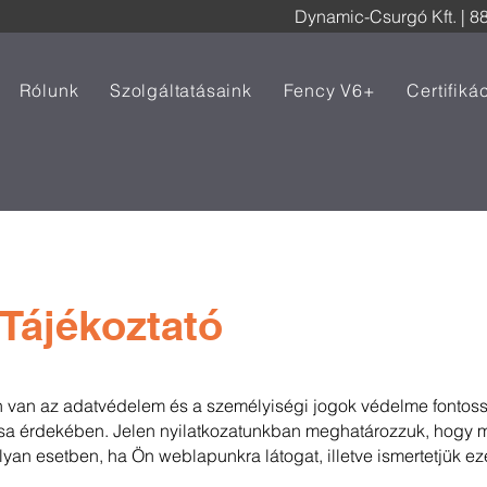
Dynamic-Csurgó Kft. |
88
Rólunk
Szolgáltatásaink
Fency V6+
Certifiká
 Tájékoztató
 van az adatvédelem és a személyiségi jogok védelme fontoss
sa érdekében. Jelen nyilatkozatunkban meghatározzuk, hogy m
lyan esetben, ha Ön weblapunkra látogat, illetve ismertetjük e