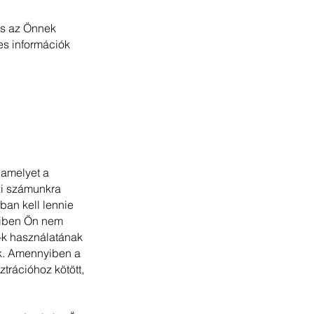
és az Önnek
es információk
 amelyet a
zi számunkra
ban kell lennie
yiben Ön nem
'-k használatának
ük. Amennyiben a
trációhoz kötött,