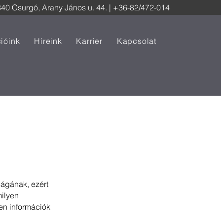
40 Csurgó, Arany János u. 44.
| +36-82/472-014
cióink
Híreink
Karrier
Kapcsolat
ágának, ezért
ilyen
zen információk