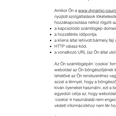
Amikor Ön a
www.dynamic-csurg
nyújtott szolgáltatások tökéletes
hozzákapcsolása nélkül rögzíti a
a kapcsolódó számítógép domain
a hozzáférés időpontja
a kliens által lehívott bármely fáj
HTTP válasz-kód,
a vonatkozó URL (az Ön által uto
Az Ön számítógépén 'cookie' form
weboldal az Ön böngészőjének to
lehetővé az Ön rendszeréhez vag
azzal a ténnyel, hogy a böngész
kíván ilyeneket használni, ezt a 
egyedüli célja az, hogy webolda
'cookie'-k használatát nem enged
védett információkhoz nem fér ho