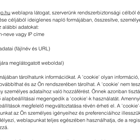
o.hu
weblapra látogat, szerverünk rendszerbiztonsági célból 
ítése céljából ideiglenes napló formájában, összesítve, személy
z alábbi adatokat:
-neve vagy IP címe
l adatai (fájlnév és URL)
ljára meglátogatott weboldal)
ájában tárolhatunk információkat. A 'cookie' olyan információ,
vábbíthat és az Ön rendszerében tárolhat. A 'cookie' nem tes
y személyes adataihoz való hozzáférést. Önnek azonban tisztá
ő alapbeállításai megengedik a 'cookie'-k használatát. Amenn
beállítások megfelelő megváltoztatása révén érheti el. A 'cookie
lunkat az Ön személyes igényeihez és preferenciáihoz illessz
élyezi, weblapunkat teljes egészében használhatja, de a regisz
zzá.