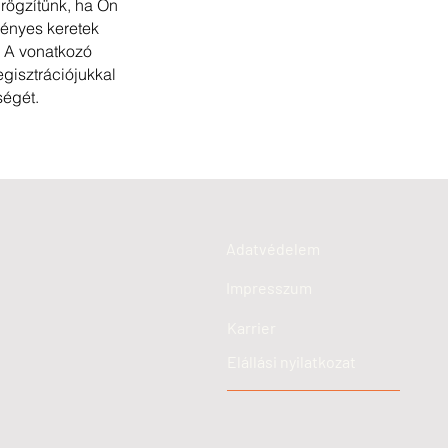
 rögzítünk, ha Ön
rvényes keretek
t. A vonatkozó
egisztrációjukkal
ségét.
Adatvédelem
Impresszum
Karrier
Elállási nyilatkozat