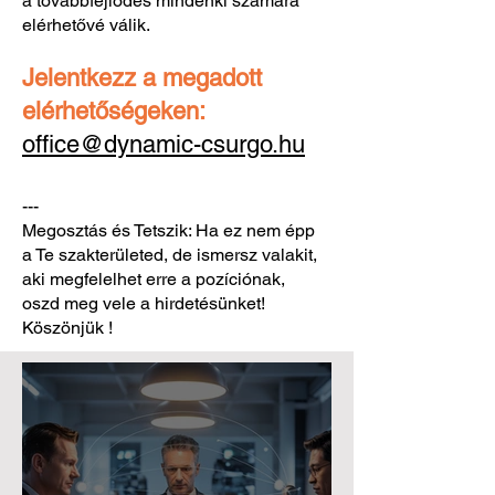
a továbbfejlődés mindenki számára
elérhetővé válik.
Jelentkezz a megadott
elérhetőségeken:
office@dynamic-csurgo.hu
---
Megosztás és Tetszik: Ha ez nem épp
a Te szakterületed, de ismersz valakit,
aki megfelelhet erre a pozíciónak,
oszd meg vele a hirdetésünket!
Köszönjük !