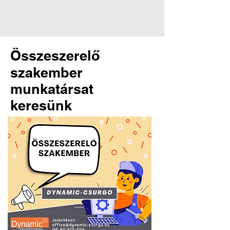
Összeszerelő
szakember
munkatársat
keresünk
Dynamic-Csurgó Ltd. |
8840 Csurgó, Arany János
Street 44. | +36-82/472-014