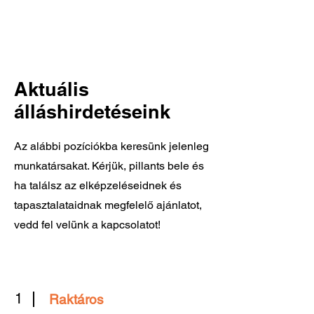
Aktuális
álláshirdetéseink
Az alábbi pozíciókba keresünk jelenleg
Dynamic-Csurgó Kft. |
8840 Csurgó, Arany János
munkatársakat. Kérjük, pillants bele és
u. 44.
| +36-82/472-014
ha találsz az elképzeléseidnek és
tapasztalataidnak megfelelő ajánlatot,
vedd fel velünk a kapcsolatot!
1
Raktáros