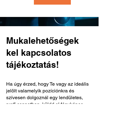
Mukalehetőségek
kel kapcsolatos
tájékoztatás!
Ha úgy érzed, hogy Te vagy az ideális
jelölt valamelyik pozíciónkra és
szívesen dolgoznál egy lendületes,
profi csapatban, küldd el fényképes
önéletrajzodat és motivációs leveledet
az alábbi email címre:
office@dynamic-csurgo.hu