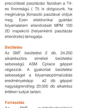
precizitását pasztázási fázisban a T4-
es finomságú ( T5 is dolgozunk, ha
megkívánja )forrasztó pasztával oldjuk
meg. Ezen elektronikai gyártási
folyamatelem ellenőrzését MPM 100
2D inspekció (helyenkénti pasztázás
ellenőrzés) támogatja.
Beültetés
Az SMT beültetést 2 db, 24.200
alkatrész/óra elméleti beültetési
sebességű ASM Cplace géppel
végezzük. A gyakorlati beültetési
sebességet a folyamatoptimalizálás
eredményeképp a2 db géppel
nagyságrendileg 20.000 db alkatrész
értéken tudjuk tartani.
Forrasztás