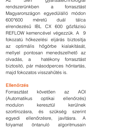
Az SMT gyártsátechnológiai
rendszerünkben a forrasztást
Magyarországon egyedülálló módon
600*600 méretű duál tálca
elrendezésű IBL CX 600 gőzfázisú
REFLOW kemencével végezzük. A 9
fokozatú hőkezelési eljárás biztosítja
az optimális hőgörbe kialakítását,
mellyel pontosan menedszelhető az
olvadás, a hatékony forrasztást
biztosító, pár másodperces hőntartás,
majd fokozatos visszahűtés is.
Ellenőrzés
Forrasztást követően az AOI
(Automatikus optikai ellenőrzés)
modulon keresztül kerülnek
szortírozásra, és szükség szerint
egyedi ellenőrzésre, javításra. A
folyamat öntanuló algoritmusain