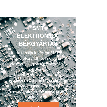
SMT
ELEKTRONIKAI
BÉRGYÁRTÁS
Használja ki fejlett SMT (
Dynamic-Csurgó Kft. |
8840 Csurgó, Arany János
felületszerelt technológia)
u. 44.
| +36-82/472-014
elektronikai gyártástechnológiai
hátterünket.
Modern infratsruktúra, több
évtizedes szakmai tapasztalat és
gazdaságosan leköthető
elektronikai gyártókapacitás egy
kattintásnyira.