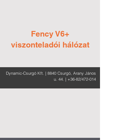
Fency V6+
viszonteladói hálózat
Dynamic-Csurgó Kft. |
8840 Csurgó, Arany János
u. 44.
| +36-82/472-014