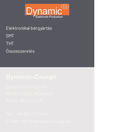
Elektronikai bérgyártás
SMT
THT
Összeszerelés
Dynamic-
Csurgó
Dynamic-Csurgó Kft.
8840 Csurgó, (Hungary)
Arany János u. 44.
Tel.:
+36-82/472-014
E-mail:
info@dynamic-csurgo.hu