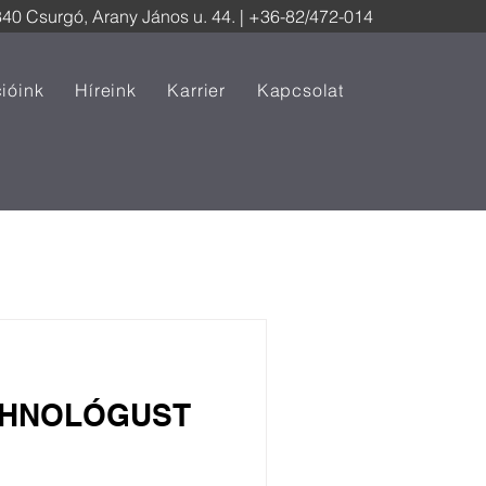
40 Csurgó, Arany János u. 44.
| +36-82/472-014
cióink
Híreink
Karrier
Kapcsolat
ECHNOLÓGUST