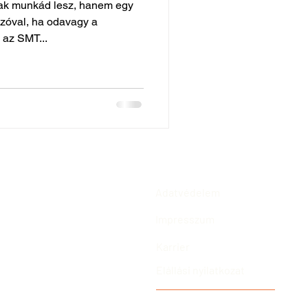
sak munkád lesz, hanem egy
Szóval, ha odavagy a
 az SMT...
Adatvédelem
Impresszum
Karrier
Elállási nyilatkozat