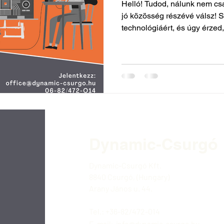
Helló! Tudod, nálunk nem c
jó közösség részévé válsz! 
technológiáért, és úgy érzed,
Dynamic-
Csurgó
Dynamic-Csurgó Kft.
8840 Csurgó, (Hungary)
Arany János u. 44.
Tel.:
+36-82/472-014
E-mail:
info@dynamic-csurgo.hu