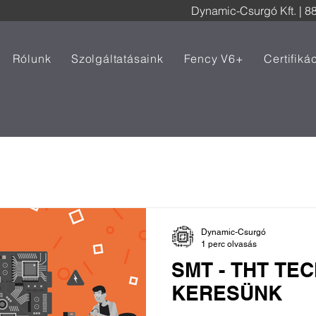
Dynamic-Csurgó Kft. |
88
Rólunk
Szolgáltatásaink
Fency V6+
Certifiká
Dynamic-Csurgó
1 perc olvasás
SMT - THT T
KERESÜNK