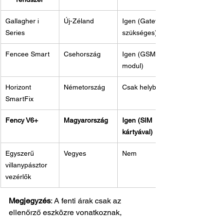
Gallagher i 
Új-Zéland
Igen (Gateway 
Series
szükséges)
Fencee Smart
Csehország
Igen (GSM 
modul)
Horizont 
Németország
Csak helyben
SmartFix
Fency V6+
Magyarország
Igen (SIM 
kártyával)
Egyszerű 
Vegyes
Nem
villanypásztor 
vezérlők
Megjegyzés
: A fenti árak csak az 
ellenőrző eszközre vonatkoznak, 