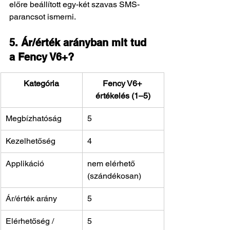
előre beállított egy-két szavas SMS-
parancsot ismerni.
5. Ár/érték arányban mit tud 
a Fency V6+?
Kategória
Fency V6+ 
értékelés (1–5)
Megbízhatóság
5
Kezelhetőség
4 
Applikáció
nem elérhető 
(szándékosan)
Ár/érték arány
5
Elérhetőség / 
5