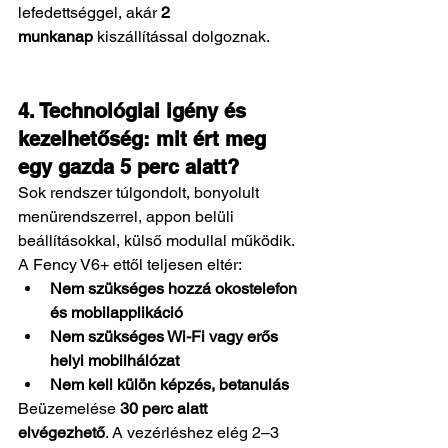
lefedettséggel, akár 
2 
munkanap
 kiszállítással dolgoznak.
4. Technológiai igény és 
kezelhetőség: mit ért meg 
egy gazda 5 perc alatt?
Sok rendszer túlgondolt, bonyolult 
menürendszerrel, appon belüli 
beállításokkal, külső modullal működik. 
A Fency V6+ ettől teljesen eltér:
Nem szükséges hozzá okostelefon 
és mobilapplikáció
Nem szükséges Wi-Fi vagy erős 
helyi mobilhálózat
Nem kell külön képzés, betanulás
Beüzemelése 
30 perc alatt 
elvégezhető
. A vezérléshez elég 2–3 