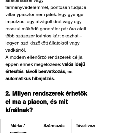
állattartással vagy 
terményvédelemmel, pontosan tudja: a 
villanypásztor nem játék. Egy gyenge 
impulzus, egy átvágott drót vagy egy 
rosszul működő generátor pár óra alatt 
több százezer forintos kárt okozhat – 
legyen szó kiszökött állatokról vagy 
vadkárról.
A modern ellenőrző rendszerek célja 
éppen ennek megelőzése: 
valós idejű 
értesítés
, 
távoli beavatkozás
, és 
automatikus hibajelzés
.
2. Milyen rendszerek érhetők 
el ma a piacon, és mit 
kínálnak?
Márka / 
Származás
Távoli vezérlés
rendszer