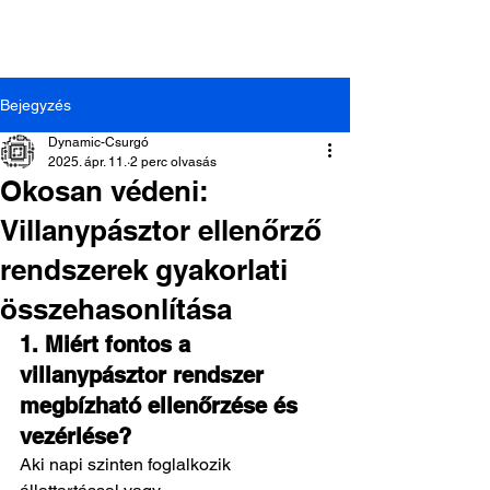
Bejegyzés
Dynamic-Csurgó
2025. ápr. 11.
2 perc olvasás
Okosan védeni:
Villanypásztor ellenőrző
Dynamic-Csurgó Kft. |
8840 Csurgó, Arany János
rendszerek gyakorlati
u. 44.
| +36-82/472-014
összehasonlítása
1. Miért fontos a 
villanypásztor rendszer 
megbízható ellenőrzése és 
vezérlése?
Aki napi szinten foglalkozik 