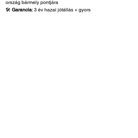
ország bármely pontjára 
🛠️ 
Garancia
: 3 év hazai jótállás + gyors 
szervizháttér
Az összes megtekintése
Friss bejegyzések