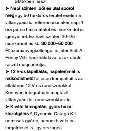
SMS-ben riaszt.
➤ Napi szinten időt és utat spórol 
meg
Egy 50 hektáros terület esetén a 
villanypásztor ellenőrzése akár napi 1 
óra jármű használatot és munkaidőt is 
igényelhet. Ez havi szinten 20–25 
munkaórát és kb. 
30 000–50 000 
Ft
 üzemanyagköltséget is jelenthet. A 
Fency V6+ használatával ezek döntő 
részét megspórolja.
➤ 12 V-os tápellátás, napelemmel is 
működtethető
Teljesen kompatibilis az 
általános 12 V-os rendszerekkel. 
Könnyen integrálható meglévő 
villanypásztor rendszerekhez is.
➤ Kiváló támogatás, gyors hazai 
kiszolgálás
 A Dynamic-Csurgó Kft. 
nemcsak gyártó, hanem hivatalos 
forgalmazó is, így országos 