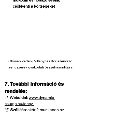
működik és hosszú évekig 
csökkenti a költségeket
Okosan védeni: Villanypásztor ellenőrző 
rendszerek gyakorlati összehasonlítása
7. További információ és 
rendelés:
📍 
Weboldal
: 
www.dynamic-
csurgo.hu/fency 
📦 
Szállítás
: akár 2 munkanap az 