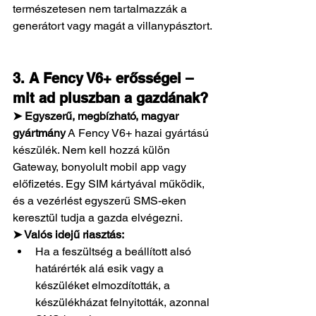
természetesen nem tartalmazzák a 
generátort vagy magát a villanypásztort.
3. A Fency V6+ erősségei – 
mit ad pluszban a gazdának?
➤ Egyszerű, megbízható, magyar 
gyártmány
 A Fency V6+ hazai gyártású 
készülék. Nem kell hozzá külön 
Gateway, bonyolult mobil app vagy 
előfizetés. Egy SIM kártyával működik, 
és a vezérlést egyszerű SMS-eken 
keresztül tudja a gazda elvégezni.
➤ Valós idejű riasztás:
Ha a feszültség a beállított alsó 
határérték alá esik vagy a 
készüléket elmozdították, a 
készülékházat felnyitották, azonnal 