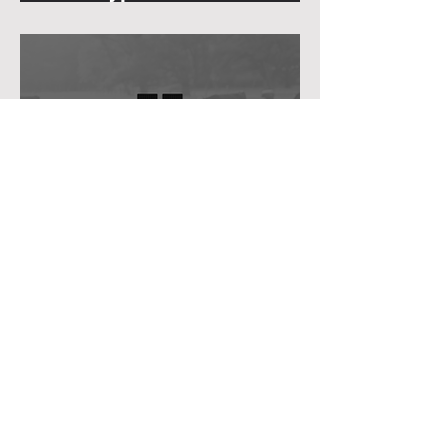
rendszerek gyakorlati
összehasonlítása
A Fency V6+ villanypásztor
ellenőrző rendszer
gazdasági előnyei