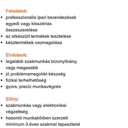
Feladatok:
professzionális ipari berendezések
egyedi vagy kisszériás
összeszerelése
az elkészült termékek tesztelése
késztermékek csomagolása
Elvárások:
legalább szakmunkás bizonyítvány,
vagy magasabb
jó problémamegoldó készség
fizikai terhelhetőség
gyors, precíz munkavégzés
Elöny:
szakmunkás vagy elektronikai
végzettség
hasonló munkakörben szerzett
minimum 3 éves szakmai tapasztalat