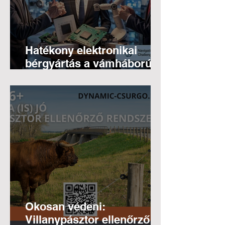
Hatékony elektronikai
bérgyártás a vámháborúk
árnyékában
Okosan védeni:
Villanypásztor ellenőrző