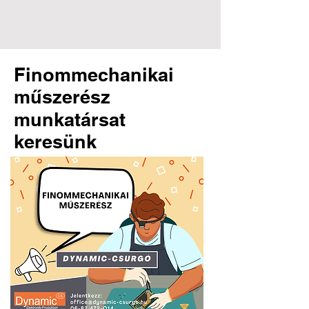
Finommechanikai
műszerész
munkatársat
keresünk
Dynamic-Csurgó Kft. |
8840 Csurgó, Arany János
u. 44.
| +36-82/472-014