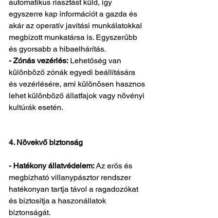
automatikus riasztást küld, így 
egyszerre kap információt a gazda és 
akár az operatív javítási munkálatokkal 
megbízott munkatársa is. Egyszerűbb 
és gyorsabb a hibaelhárítás.
- Zónás vezérlés:
 Lehetőség van 
különböző zónák egyedi beállítására 
és vezérlésére, ami különösen hasznos 
lehet különböző állatfajok vagy növényi 
kultúrák esetén.
4. Növekvő biztonság
- Hatékony állatvédelem:
 Az erős és 
megbízható villanypásztor rendszer 
hatékonyan tartja távol a ragadozókat 
és biztosítja a haszonállatok 
biztonságát.