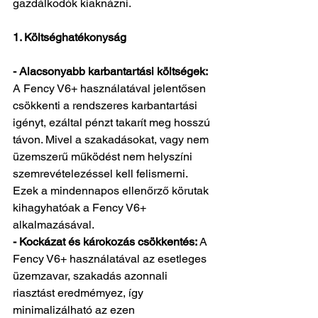
gazdálkodók kiaknázni.
1. Költséghatékonyság
- Alacsonyabb karbantartási költségek: 
A Fency V6+ használatával jelentősen 
csökkenti a rendszeres karbantartási 
igényt, ezáltal pénzt takarít meg hosszú 
távon. Mivel a szakadásokat, vagy nem 
üzemszerű működést nem helyszíni 
szemrevételezéssel kell felismerni. 
Ezek a mindennapos ellenőrző körutak 
kihagyhatóak a Fency V6+ 
alkalmazásával. 
- Kockázat és károkozás csökkentés: 
A 
Fency V6+ használatával az esetleges 
üzemzavar, szakadás azonnali 
riasztást eredmémyez, így 
minimalizálható az ezen 