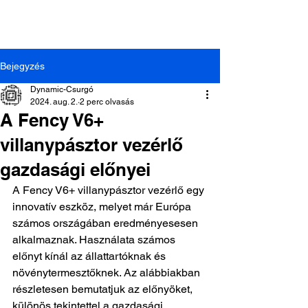
Bejegyzés
Dynamic-Csurgó
2024. aug. 2.
2 perc olvasás
A Fency V6+
villanypásztor vezérlő
Dynamic-Csurgó Kft. |
8840 Csurgó, Arany János
gazdasági előnyei
u. 44.
| +36-82/472-014
A Fency V6+ villanypásztor vezérlő egy 
innovatív eszköz, melyet már Európa 
számos országában eredményesesen 
alkalmaznak. Használata számos 
előnyt kínál az állattartóknak és 
növénytermesztőknek. Az alábbiakban 
részletesen bemutatjuk az előnyöket, 
különös tekintettel a gazdasági 