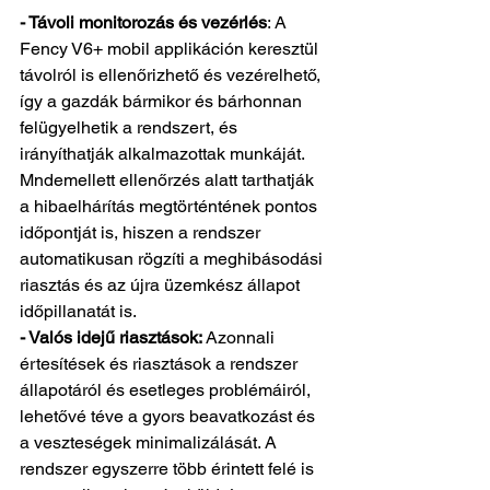
- Távoli monitorozás és vezérlés
: A 
Fency V6+ mobil applikáción keresztül 
távolról is ellenőrizhető és vezérelhető, 
így a gazdák bármikor és bárhonnan 
felügyelhetik a rendszert, és 
irányíthatják alkalmazottak munkáját. 
Mndemellett ellenőrzés alatt tarthatják 
a hibaelhárítás megtörténtének pontos 
időpontját is, hiszen a rendszer 
automatikusan rögzíti a meghibásodási 
riasztás és az újra üzemkész állapot 
időpillanatát is.
- Valós idejű riasztások:
 Azonnali 
értesítések és riasztások a rendszer 
állapotáról és esetleges problémáiról, 
lehetővé téve a gyors beavatkozást és 
a veszteségek minimalizálását. A 
rendszer egyszerre több érintett felé is 