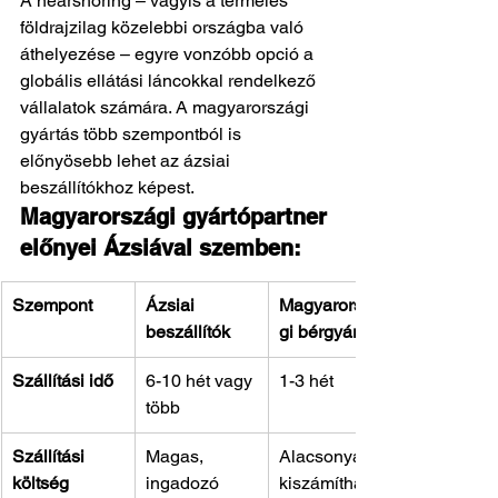
A nearshoring – vagyis a termelés 
földrajzilag közelebbi országba való 
áthelyezése – egyre vonzóbb opció a 
globális ellátási láncokkal rendelkező 
vállalatok számára. A magyarországi 
gyártás több szempontból is 
előnyösebb lehet az ázsiai 
beszállítókhoz képest.
Magyarországi gyártópartner 
előnyei Ázsiával szemben:
Szempont
Ázsiai 
Magyarorszá
beszállítók
gi bérgyártás
Szállítási idő
6-10 hét vagy 
1-3 hét
több
Szállítási 
Magas, 
Alacsonyabb, 
költség
ingadozó
kiszámítható