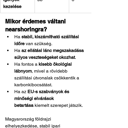
kezelése
Mikor érdemes váltani 
nearshoringra?
Ha 
stabil, kiszámítható szállítási 
időre
 van szükség.
Ha 
az ellátási lánc megszakadása 
súlyos veszteségeket okozhat
.
Ha fontos a 
kisebb ökológiai 
lábnyom
, mivel a rövidebb 
szállítási útvonalak csökkentik a 
karbonkibocsátást.
Ha az 
EU-s szabványok és 
minőségi elvárások 
betartása
 kiemelt szerepet játszik.
Magyarország földrajzi 
elhelyezkedése, stabil ipari 