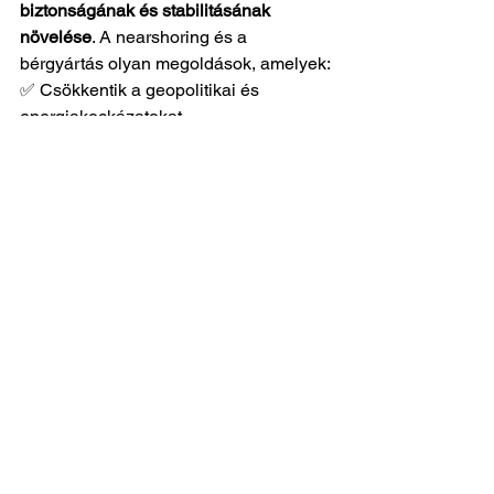
biztonságának és stabilitásának 
növelése
. A nearshoring és a 
bérgyártás olyan megoldások, amelyek:
✅ Csökkentik a geopolitikai és 
energiakockázatokat.
✅ Segítik a költséghatékony termelést.
✅ Gyorsabb és rugalmasabb szállítási 
lehetőségeket kínálnak.
✅ Lehetővé teszik a vállalatok 
számára, hogy az 
alaptevékenységeikre koncentráljanak, 
miközben a gyártás biztos kezekben 
van.
A 
Dynamic-Csurgó Kft.
 mint 
megbízható magyarországi bérgyártó 
partner, modern technológiai háttérrel 
és magas színvonalú szakmai 
tapasztalattal segíti partnereit abban, 