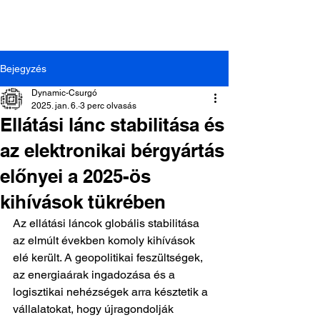
Bejegyzés
Dynamic-Csurgó
2025. jan. 6.
3 perc olvasás
Ellátási lánc stabilitása és
az elektronikai bérgyártás
Dynamic-Csurgó Kft. |
8840 Csurgó, Arany János
előnyei a 2025-ös
u. 44.
| +36-82/472-014
kihívások tükrében
Az ellátási láncok globális stabilitása 
az elmúlt években komoly kihívások 
elé került. A geopolitikai feszültségek, 
az energiaárak ingadozása és a 
logisztikai nehézségek arra késztetik a 
vállalatokat, hogy újragondolják 