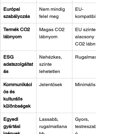
Európai 
Nem mindig 
EU-
szabályozás
felel meg
kompatibilis
Termék CO2 
Magas CO2 
EU szinten is 
lábnyom
lábnyom
alacsony 
CO2 lábnyom
ESG 
Nehézkes, 
Rugalmas
adatszolgáltat
szinte 
ás
lehetetlen
Kommunikáci
Jelentősek
Minimálisak
ós és 
kulturális 
különbségek
Egyedi 
Lassabb, 
Gyors, 
gyártási 
rugalmatlana
testreszabhat
igények 
bb
ó