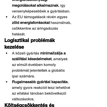
megoldásokat alkalmaznak
, így 
versenyképesebbek a gyártásban.
Az EU támogatások révén egyes 
zöld energiaforrásokat
 használnak, 
csökkentve az áringadozás 
hatását.
Logisztikai problémák 
kezelése
A közeli gyártás 
minimalizálja a 
szállítási késedelmeket
, amelyek 
az elmúlt években komoly 
problémát jelentettek a globális 
ipar számára.
Rugalmasabb gyártási kapacitás
, 
amely gyors reakciót tesz lehetővé 
az ellátási láncban bekövetkező 
változásokra.
Költségcsökkentés és 