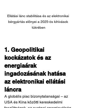
Ellátási lánc stabilitása és az elektronikai 
bérgyártás előnyei a 2025-ös kihívások 
tükrében
1. Geopolitikai 
kockázatok és az 
energiaárak 
ingadozásának hatása 
az elektronikai ellátási 
láncra
A globális piac bizonytalanságai – az 
USA és Kína közötti kereskedelmi 
feszültségek, az európai energiaválság 